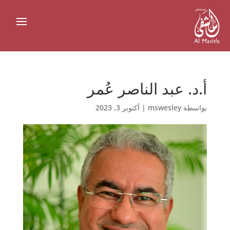
أ.د. عبد الناصر عُمر
بواسطة
mswesley
|
أكتوبر 3, 2023